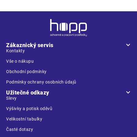
Z
á
p
a
Zákaznický servis
t
Kontakty
í
Vše o nákupu
Obchodní podmínky
Podmínky ochrany osobních údajů
Užitečné odkazy
Slevy
Výšivky a potisk oděvů
Velikostní tabulky
Časté dotazy