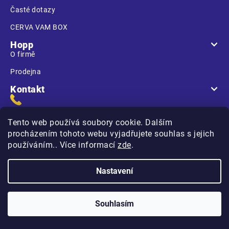
j
Přihlášení
Časté dotazy
í
OCHRANA
t
PROTI
CERVA VAM BOX
PÁDU
?
Hopp
DOPLŇKY
O firmě
Prodejna
Kontakt
HLEDAT
Tento web používá soubory cookie. Dalším
D
procházením tohoto webu vyjadřujete souhlas s jejich
o
používáním.. Více informací
zde
.
Na Kasárnách
p
396 01 Humpolec
o
Nastavení
r
u
č
Copyright 2026
Hopp.cz
. Všechna práva vyhrazena.
Souhlasím
u
j
Vytvořilo
na platformě
Shoptet
e