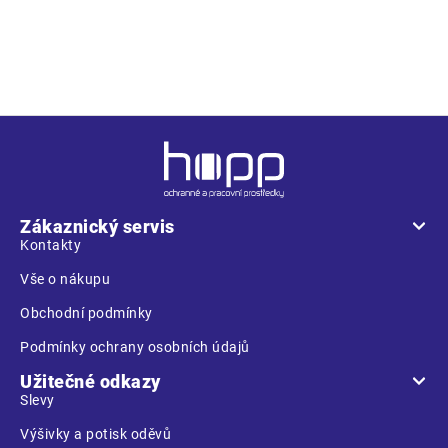
kapsy • 2 náprsní kapsy na suchý zip • 1 vnitřní kapsa na
mobilní telefon • elastické manžety rukávů se suchým zipem •
reflexní prvky
Z
á
p
a
Zákaznický servis
t
Kontakty
í
Vše o nákupu
Obchodní podmínky
Podmínky ochrany osobních údajů
Užitečné odkazy
Slevy
Výšivky a potisk oděvů