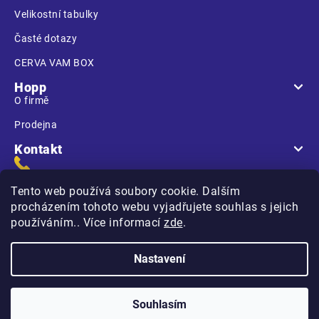
Velikostní tabulky
Časté dotazy
CERVA VAM BOX
Hopp
O firmě
Prodejna
Kontakt
Tento web používá soubory cookie. Dalším
procházením tohoto webu vyjadřujete souhlas s jejich
používáním.. Více informací
zde
.
Na Kasárnách
396 01 Humpolec
Nastavení
Copyright 2026
Hopp.cz
. Všechna práva vyhrazena.
Souhlasím