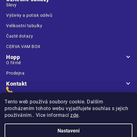
Slevy
Výšivky a potisk oděvů
Velikostní tabulky
Časté dotazy
CERVA VAM BOX
Hopp
O firmě
Prodejna
Kontakt
Tento web používá soubory cookie. Dalším
procházením tohoto webu vyjadřujete souhlas s jejich
používáním.. Více informací
zde
.
Na Kasárnách
396 01 Humpolec
Nastavení