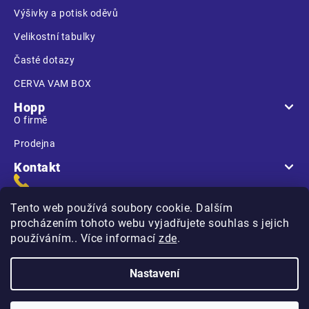
Výšivky a potisk oděvů
Velikostní tabulky
Časté dotazy
CERVA VAM BOX
Hopp
O firmě
Prodejna
Kontakt
Tento web používá soubory cookie. Dalším
procházením tohoto webu vyjadřujete souhlas s jejich
používáním.. Více informací
zde
.
Na Kasárnách
396 01 Humpolec
Nastavení