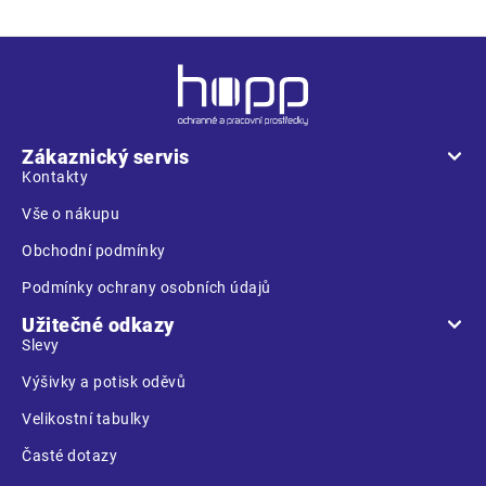
Z
á
p
a
Zákaznický servis
t
Kontakty
í
Vše o nákupu
Obchodní podmínky
Podmínky ochrany osobních údajů
Užitečné odkazy
Slevy
Výšivky a potisk oděvů
Velikostní tabulky
Časté dotazy