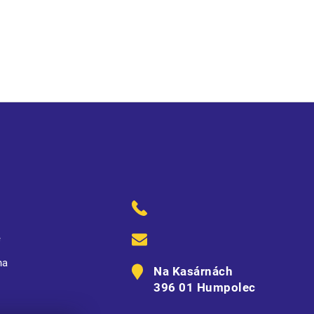
sti nohavic • zesílená oblast kolen • nastavitelná délka
ě
na
Na Kasárnách
396 01 Humpolec