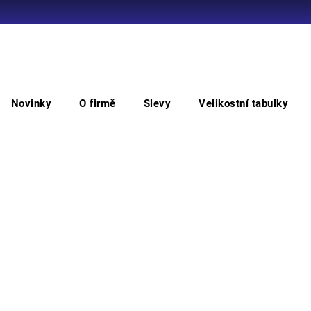
Co potřebujete najít?
Novinky
O firmě
Slevy
Velikostní tabulky
HLEDAT
oděvů
MAX
MAX NEO RFLX kalhoty
MA
Doporučujeme
• pán
stehe
nohav
Barv