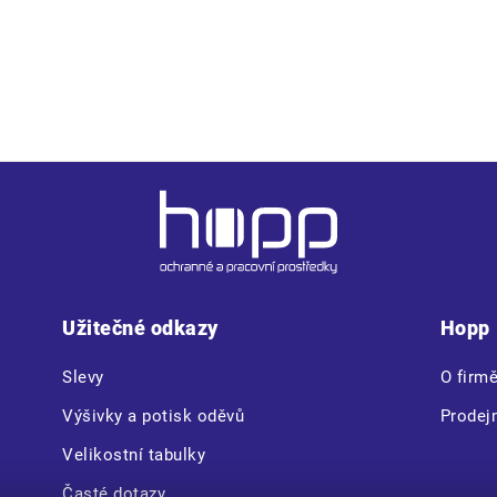
 1 stehenní kapsa • 2 zadní kapsy • reflexní pruhy na spodní čá
Užitečné odkazy
Hopp
Slevy
O firm
Výšivky a potisk oděvů
Prodej
Velikostní tabulky
Časté dotazy