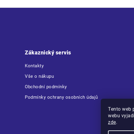
Z
á
p
a
t
Zákaznický servis
í
Kontakty
Vše o nákupu
Obchodní podmínky
Podmínky ochrany osobních údajů
Tento web 
webu vyjadř
zde
.