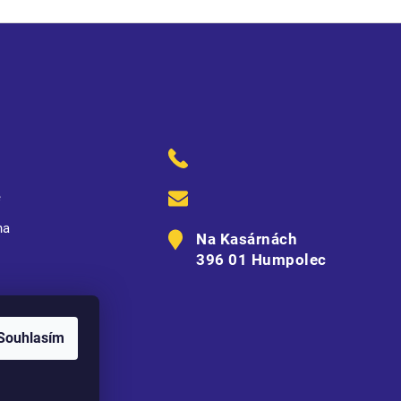
ě
na
Na Kasárnách
396 01 Humpolec
Souhlasím