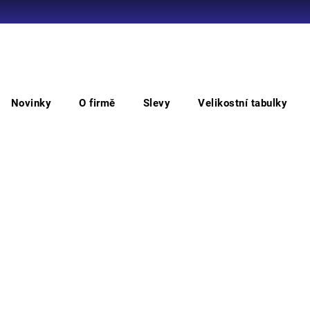
Co potřebujete najít?
Novinky
O firmě
Slevy
Velikostní tabulky
HLEDAT
Doplňky
Kapsa s opaskem CXS LONE
Ka
Doporučujeme
Kapsa
odoln
udržuj
tužky
Můžem
M