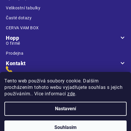
Velikostní tabulky
Časté dotazy
CERVA VAM BOX
Hopp
O firmě
Prodejna
Kontakt
Tento web používá soubory cookie. Dalším
procházením tohoto webu vyjadřujete souhlas s jejich
používáním.. Více informací
zde
.
Na Kasárnách
396 01 Humpolec
Nastavení
Copyright 2026
Hopp.cz
. Všechna práva vyhrazena.
Souhlasím