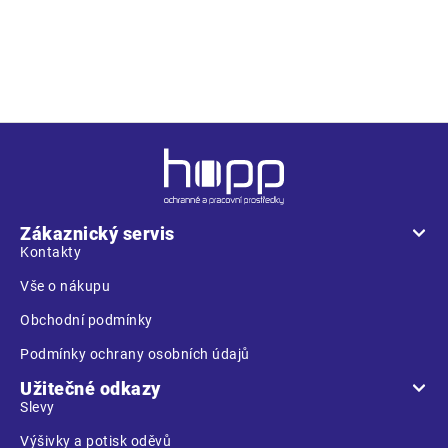
• dámské lehké pracovní kalhoty s elastickým pasem • 2
přední kapsy • 2 stehenní kapsy • 2 zadní kapsy • zesílení
nohavic v oblasti kolen • nastavitelná délka nohavic
Z
á
p
a
Zákaznický servis
t
Kontakty
í
Vše o nákupu
Obchodní podmínky
Podmínky ochrany osobních údajů
Užitečné odkazy
Slevy
Výšivky a potisk oděvů