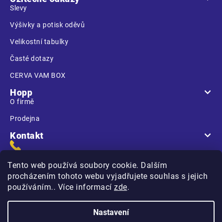
Slevy
Výšivky a potisk oděvů
Velikostní tabulky
Časté dotazy
CERVA VAM BOX
Hopp
O firmě
Prodejna
Kontakt
Tento web používá soubory cookie. Dalším
procházením tohoto webu vyjadřujete souhlas s jejich
používáním.. Více informací
zde
.
Na Kasárnách
396 01 Humpolec
Nastavení