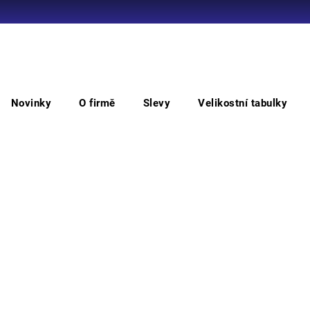
Co potřebujete najít?
Novinky
O firmě
Slevy
Velikostní tabulky
HLEDAT
oděvů
MAX
MAX SUMMER kalhoty
MA
Doporučujeme
• pán
kapsy
oblas
Barv