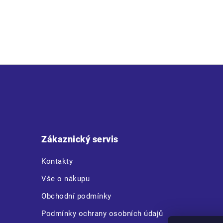
• pánské lehké pracovní kalhoty s elastickým pasem • 2 přední 
Z
á
p
a
t
Zákaznický servis
í
Kontakty
Vše o nákupu
Obchodní podmínky
Podmínky ochrany osobních údajů