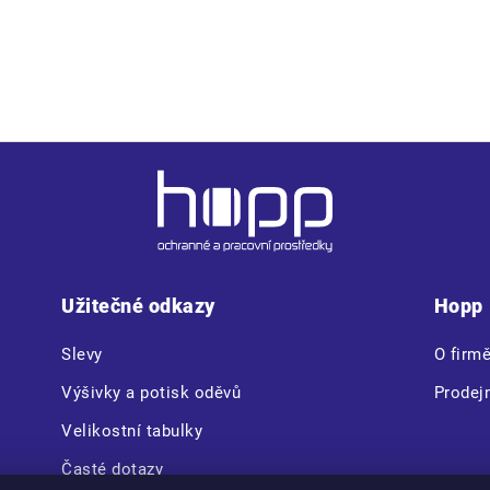
kapsy • 2 stehenní kapsy • 2 zadní kapsy • zesílení nohavic v o
Užitečné odkazy
Hopp
Slevy
O firm
Výšivky a potisk oděvů
Prodej
Velikostní tabulky
Časté dotazy