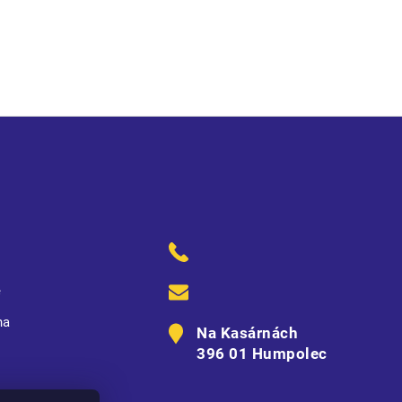
blasti kolen • nastavitelná délka nohavic
ě
na
Na Kasárnách
396 01 Humpolec