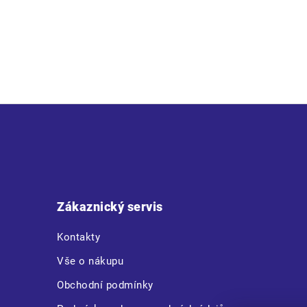
Popis
• pánská zimní vesta • zapínání na zip kryté légou na suchý zip 
Z
á
p
a
t
Zákaznický servis
í
Kontakty
Vše o nákupu
Obchodní podmínky