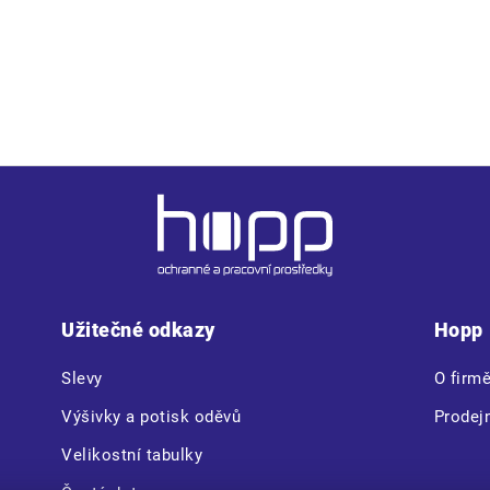
• 2 boční kapsy, 2 náprsní kapsy na suchý zip • 1 vnitřní kapsa n
Užitečné odkazy
Hopp
Slevy
O firm
Výšivky a potisk oděvů
Prodej
Velikostní tabulky