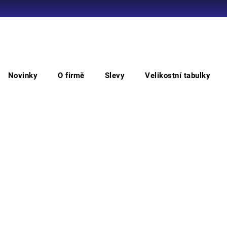
Co potřebujete najít?
Novinky
O firmě
Slevy
Velikostní tabulky
HLEDAT
oděvů
MAX
MAX NEO vesta
MA
Doporučujeme
• páns
boční
mobiln
Barv