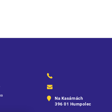
a mobilní telefon • reflexní prvky
ě
na
Na Kasárnách
396 01 Humpolec