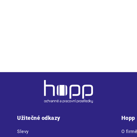
Užitečné odkazy
Hopp
Slevy
O firm