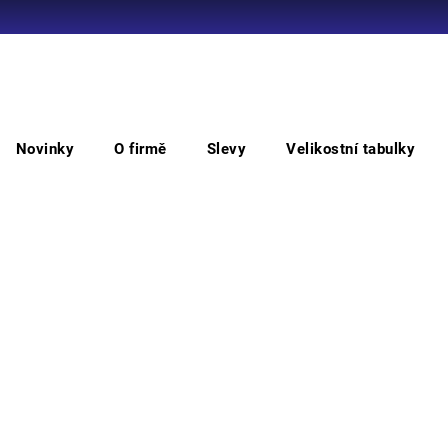
Co potřebujete najít?
Novinky
O firmě
Slevy
Velikostní tabulky
HLEDAT
Doporučujeme
ochlubit.
ích oděvů.