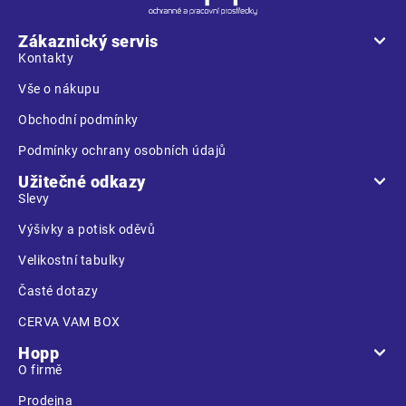
p
a
Zákaznický servis
t
Kontakty
í
Vše o nákupu
Obchodní podmínky
Podmínky ochrany osobních údajů
Užitečné odkazy
Slevy
Výšivky a potisk oděvů
Velikostní tabulky
Časté dotazy
CERVA VAM BOX
Hopp
O firmě
Prodejna