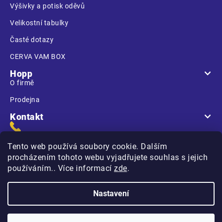
Výšivky a potisk oděvů
Velikostní tabulky
Časté dotazy
CERVA VAM BOX
Hopp
O firmě
Prodejna
Kontakt
Tento web používá soubory cookie. Dalším
procházením tohoto webu vyjadřujete souhlas s jejich
používáním.. Více informací
zde
.
Na Kasárnách
396 01 Humpolec
Nastavení