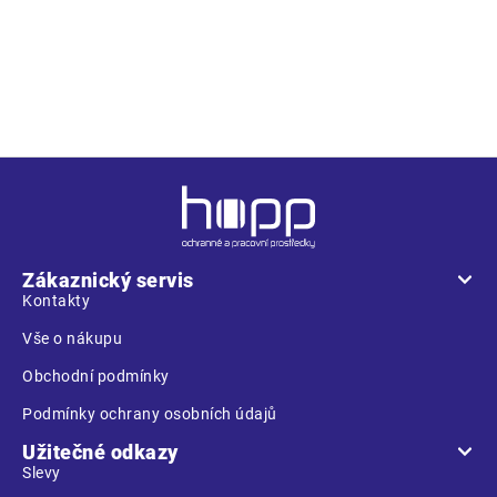
• pánské pracovní kalhoty s elastickým pasem • 2 přední
kapsy • 1 stehenní kapsa • 2 zadní kapsy • zesílená oblast
kolen • nastavitelná délka nohavic
Z
á
p
a
Zákaznický servis
t
Kontakty
í
Vše o nákupu
Obchodní podmínky
Podmínky ochrany osobních údajů
Užitečné odkazy
Slevy