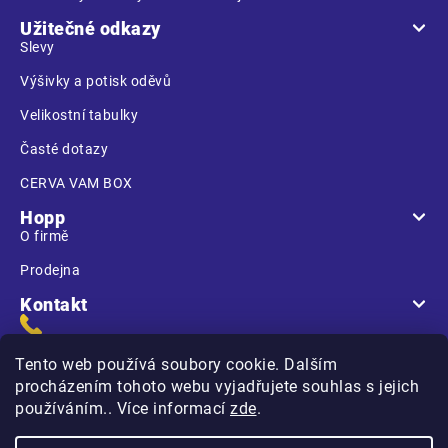
Užitečné odkazy
Slevy
Výšivky a potisk oděvů
Velikostní tabulky
Časté dotazy
CERVA VAM BOX
Hopp
O firmě
Prodejna
Kontakt
Tento web používá soubory cookie. Dalším
procházením tohoto webu vyjadřujete souhlas s jejich
používáním.. Více informací
zde
.
Na Kasárnách
396 01 Humpolec