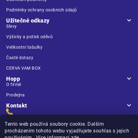
Podmínky ochrany osobních údajů
Užitečné odkazy
Slevy
Výšivky a potisk oděvů
Velikostní tabulky
Časté dotazy
CERVA VAM BOX
Hopp
O firmě
Prodejna
Kontakt
Tento web používá soubory cookie. Dalším
procházením tohoto webu vyjadřujete souhlas s jejich
používáním.. Více informací
zde
.