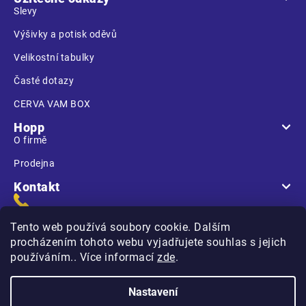
Slevy
Výšivky a potisk oděvů
Velikostní tabulky
Časté dotazy
CERVA VAM BOX
Hopp
O firmě
Prodejna
Kontakt
Tento web používá soubory cookie. Dalším
procházením tohoto webu vyjadřujete souhlas s jejich
používáním.. Více informací
zde
.
Na Kasárnách
396 01 Humpolec
Nastavení