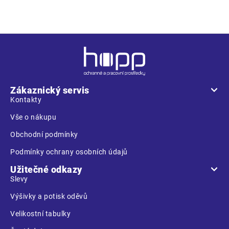
Z
á
p
a
Zákaznický servis
t
Kontakty
í
Vše o nákupu
Obchodní podmínky
Podmínky ochrany osobních údajů
Užitečné odkazy
Slevy
Výšivky a potisk oděvů
Velikostní tabulky