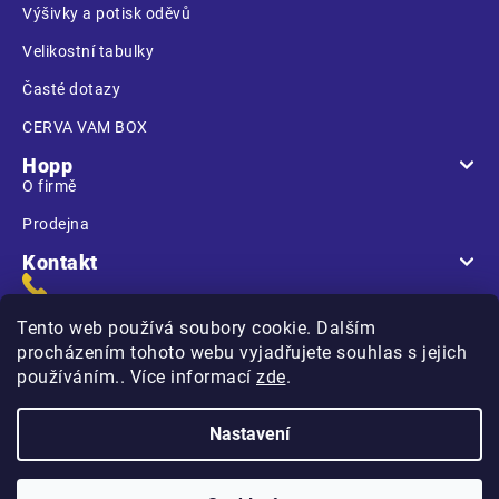
Výšivky a potisk oděvů
Velikostní tabulky
Časté dotazy
CERVA VAM BOX
Hopp
O firmě
Prodejna
Kontakt
Tento web používá soubory cookie. Dalším
procházením tohoto webu vyjadřujete souhlas s jejich
používáním.. Více informací
zde
.
Na Kasárnách
396 01 Humpolec
Nastavení