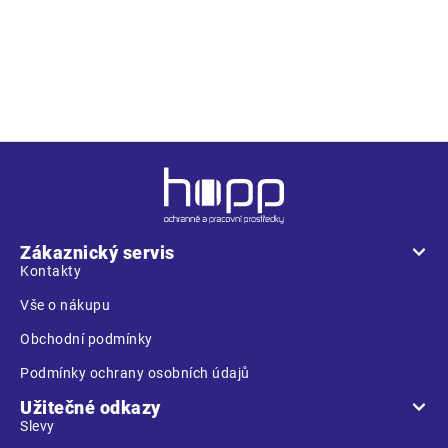
• pánské pracovní kalhoty s elastickým pasem • 2 přední
kapsy • 1 stehenní kapsa • 2 zadní kapsy • zesílená oblast
kolen • nastavitelná délka nohavic
Z
á
p
a
Zákaznický servis
t
Kontakty
í
Vše o nákupu
Obchodní podmínky
Podmínky ochrany osobních údajů
Užitečné odkazy
Slevy