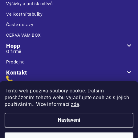
Výšivky a potisk oděvů
Velikostní tabulky
Časté dotazy
CERVA VAM BOX
Hopp
O firmě
Prodejna
Kontakt
Tento web používá soubory cookie. Dalším
procházením tohoto webu vyjadřujete souhlas s jejich
používáním.. Více informací
zde
.
Na Kasárnách
396 01 Humpolec
Nastavení