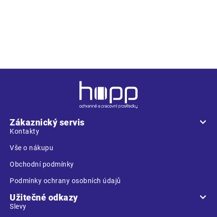
• pánské pracovní kalhoty s elastickým pasem • 2 přední
kapsy • 1 stehenní kapsa • 2 zadní kapsy • zesílená oblast
kolen • nastavitelná délka nohavic
Z
á
p
a
Zákaznický servis
t
Kontakty
í
Vše o nákupu
Obchodní podmínky
Podmínky ochrany osobních údajů
Užitečné odkazy
Slevy