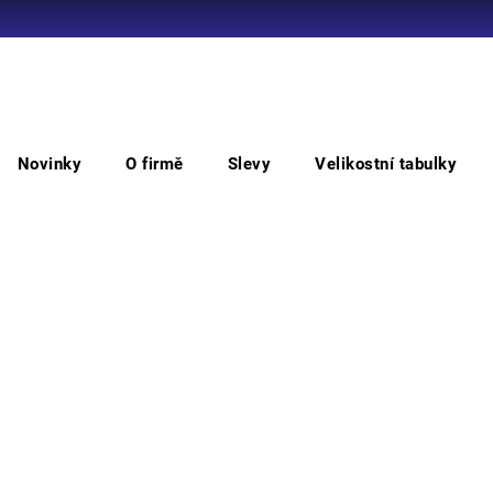
Co potřebujete najít?
Novinky
O firmě
Slevy
Velikostní tabulky
HLEDAT
Kotníková bezpečnostní
Doporučujeme
ě
OTEVŘÍT FILTR