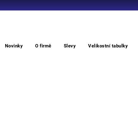
Co potřebujete najít?
Novinky
O firmě
Slevy
Velikostní tabulky
HLEDAT
Kotníková bezpečnostní
DUVAAG ESD S1PS SR kotník
DU
Doporučujeme
• bez
ty, kt
prost
je za
míru 
speci
nízká
kompo