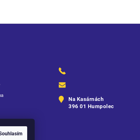
ě
na
Na Kasárnách
396 01 Humpolec
Souhlasím