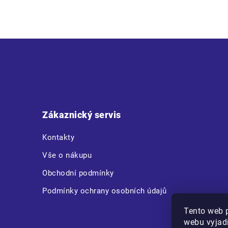
Z
á
p
a
t
Zákaznický servis
í
Kontakty
Vše o nákupu
Obchodní podmínky
Podmínky ochrany osobních údajů
Tento web 
webu vyjadř