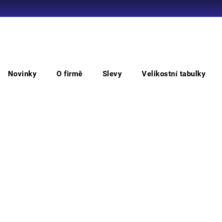
Co potřebujete najít?
Novinky
O firmě
Slevy
Velikostní tabulky
HLEDAT
Kotníková bezpečnostní
ARKANSAS bezpečnostní kot
AR
Doporučujeme
Vyber