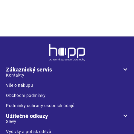
Z
á
p
a
Zákaznický servis
t
Kontakty
í
Vše o nákupu
Obchodní podmínky
Podmínky ochrany osobních údajů
Užitečné odkazy
Slevy
Výšivky a potisk oděvů