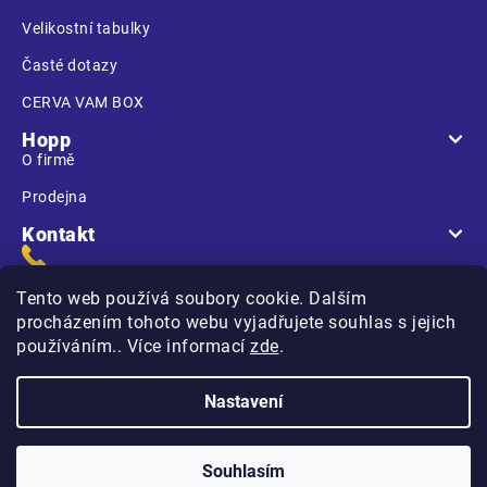
Velikostní tabulky
Časté dotazy
CERVA VAM BOX
Hopp
O firmě
Prodejna
Kontakt
Tento web používá soubory cookie. Dalším
procházením tohoto webu vyjadřujete souhlas s jejich
používáním.. Více informací
zde
.
Na Kasárnách
396 01 Humpolec
Nastavení
Copyright 2026
Hopp.cz
. Všechna práva vyhrazena.
Souhlasím