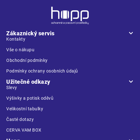
Z
á
p
a
Zákaznický servis
t
Kontakty
í
Vše o nákupu
Obchodní podmínky
Podmínky ochrany osobních údajů
Užitečné odkazy
Slevy
Výšivky a potisk oděvů
Velikostní tabulky
Časté dotazy
CERVA VAM BOX