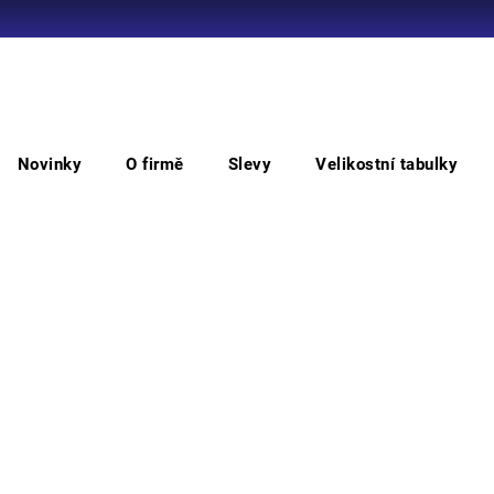
Co potřebujete najít?
Novinky
O firmě
Slevy
Velikostní tabulky
HLEDAT
Kotníková bezpečnostní
DALLAS bezpečnostní kotník
DAL
Doporučujeme
Vyber