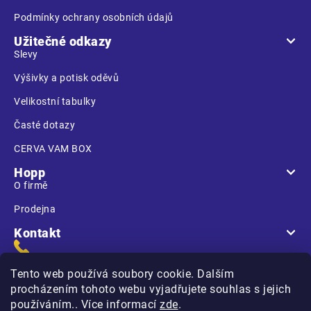
Podmínky ochrany osobních údajů
Užitečné odkazy
Slevy
Výšivky a potisk oděvů
Velikostní tabulky
Časté dotazy
CERVA VAM BOX
Hopp
O firmě
Prodejna
Kontakt
Tento web používá soubory cookie. Dalším
procházením tohoto webu vyjadřujete souhlas s jejich
používáním.. Více informací
zde
.
Na Kasárnách