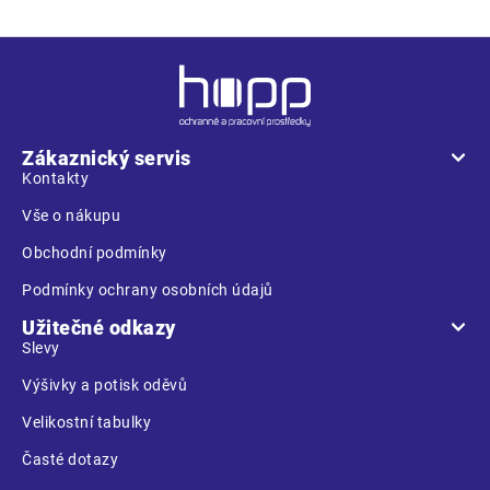
Z
á
p
a
Zákaznický servis
t
Kontakty
í
Vše o nákupu
Obchodní podmínky
Podmínky ochrany osobních údajů
Užitečné odkazy
Slevy
Výšivky a potisk oděvů
Velikostní tabulky
Časté dotazy