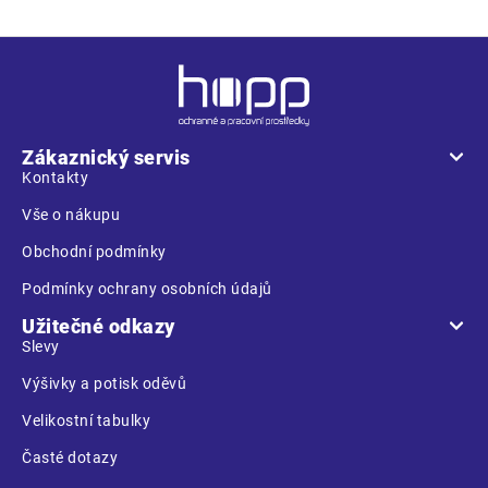
Z
á
p
a
Zákaznický servis
t
Kontakty
í
Vše o nákupu
Obchodní podmínky
Podmínky ochrany osobních údajů
Užitečné odkazy
Slevy
Výšivky a potisk oděvů
Velikostní tabulky
Časté dotazy