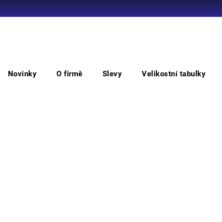
Co potřebujete najít?
Novinky
O firmě
Slevy
Velikostní tabulky
HLEDAT
oděvů
KNOXFIELD
KNOXFIELD HVPS bunda
KN
Doporučujeme
• pán
na zi
kapsy 
náple
Barv