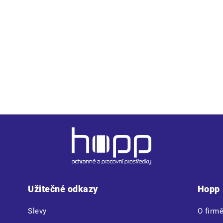
ní na zip kryté légou • 600D Oxford zesílení v oblasti ramen • 
Užitečné odkazy
Hopp
Slevy
O firm