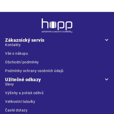
Z
á
p
a
Zákaznický servis
t
Kontakty
í
Vše o nákupu
Obchodní podmínky
Podmínky ochrany osobních údajů
Užitečné odkazy
Slevy
Výšivky a potisk oděvů
Velikostní tabulky
Časté dotazy