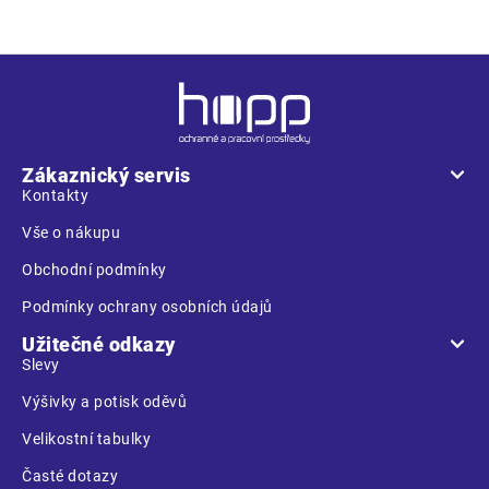
Z
á
p
a
Zákaznický servis
t
Kontakty
í
Vše o nákupu
Obchodní podmínky
Podmínky ochrany osobních údajů
Užitečné odkazy
Slevy
Výšivky a potisk oděvů
Velikostní tabulky
Časté dotazy