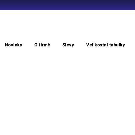
Co potřebujete najít?
Novinky
O firmě
Slevy
Velikostní tabulky
HLEDAT
oděvů
NEURUM
NEURUM NORDICS HV bunda
NE
Doporučujeme
• pán
zapína
CORDU
šíře 
segme
Barv