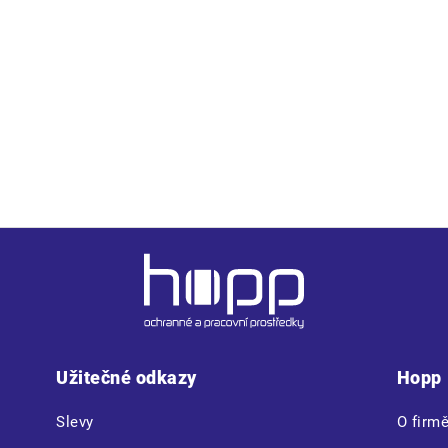
apínaní na YKK zip • 2 náprsní kapsy na zip • 2 boční kapsy • C
né reflexní segmentované 7 cm pruhy okolo pasu, rukávů a přes
Užitečné odkazy
Hopp
Slevy
O firm