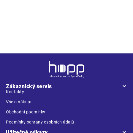
Z
á
p
a
Zákaznický servis
t
Kontakty
í
Vše o nákupu
Obchodní podmínky
Podmínky ochrany osobních údajů
Užitečné odkazy