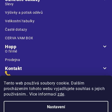
Slevy
Výšivky a potisk oděvů
Velikostní tabulky
Časté dotazy
CERVA VAM BOX
Hopp
O firmě
Prodejna
Kontakt
Tento web používá soubory cookie. Dalším
procházením tohoto webu vyjadřujete souhlas s jejich
používáním.. Více informací
zde
.
Na Kasárnách
396 01 Humpolec
Nastavení