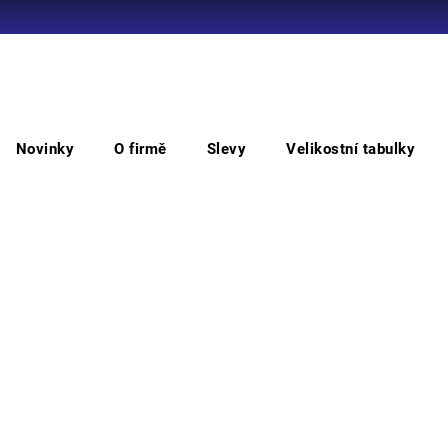
Co potřebujete najít?
Novinky
O firmě
Slevy
Velikostní tabulky
HLEDAT
blečení
Jednorázová čepice CXS MAGDA, bílá
Jed
Doporučujeme
Čepic
Můžem
M
Skl