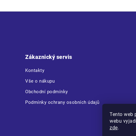
Z
á
p
a
t
Zákaznický servis
í
Kontakty
Vše o nákupu
Obchodní podmínky
Podmínky ochrany osobních údajů
Tento web 
webu vyjadř
zde
.