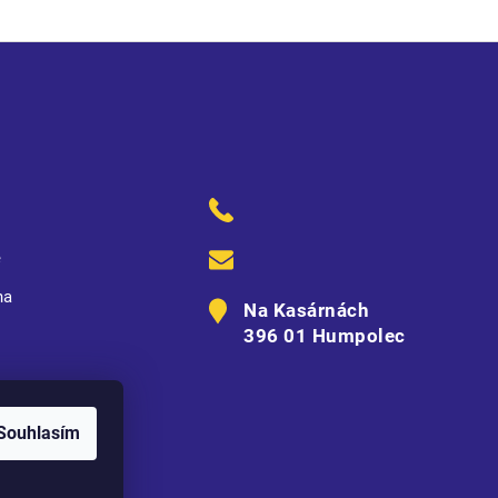
ě
na
Na Kasárnách
396 01 Humpolec
Souhlasím