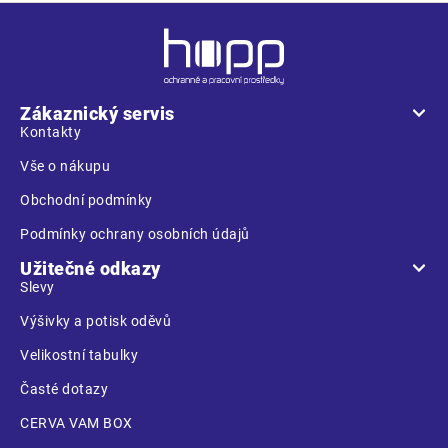
Z
á
p
a
Zákaznický servis
t
Kontakty
í
Vše o nákupu
Obchodní podmínky
Podmínky ochrany osobních údajů
Užitečné odkazy
Slevy
Výšivky a potisk oděvů
Velikostní tabulky
Časté dotazy
CERVA VAM BOX