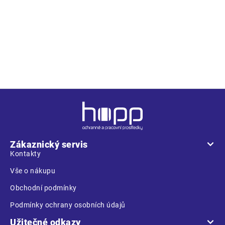
Popis
• kvalitní pánské pracovní šortky z elastického materiálu •
multifunkční kapsy • 2 extra odepínací multifunkční kapsy na
zip • dekorativní prošití
Z
á
p
a
Zákaznický servis
t
Kontakty
í
Vše o nákupu
Obchodní podmínky
Podmínky ochrany osobních údajů
Užitečné odkazy