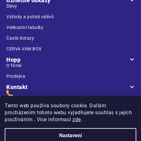
Užitečné odkazy
Slevy
Výšivky a potisk oděvů
Velikostní tabulky
Časté dotazy
CERVA VAM BOX
Hopp
O firmě
Prodejna
Kontakt
Tento web používá soubory cookie. Dalším
procházením tohoto webu vyjadřujete souhlas s jejich
používáním.. Více informací
zde
.
Na Kasárnách
396 01 Humpolec
Nastavení