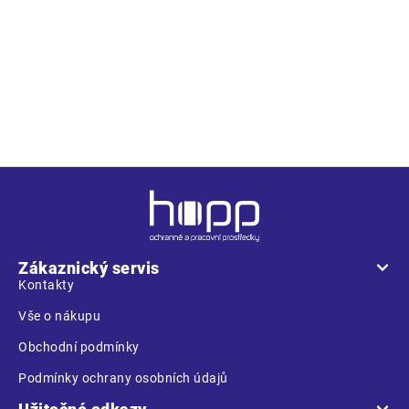
Popis
• pánské lehké full HI-VIS pracovní šortky s reflexními pruhy,
elastický pas • 2 postranní kapsy, 1 kapsička na mince • 2
zadní kapsy
Z
á
p
a
Zákaznický servis
t
Kontakty
í
Vše o nákupu
Obchodní podmínky
Podmínky ochrany osobních údajů