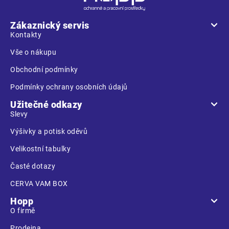
p
a
Zákaznický servis
t
Kontakty
í
Vše o nákupu
Obchodní podmínky
Podmínky ochrany osobních údajů
Užitečné odkazy
Slevy
Výšivky a potisk oděvů
Velikostní tabulky
Časté dotazy
CERVA VAM BOX
Hopp
O firmě
Prodejna