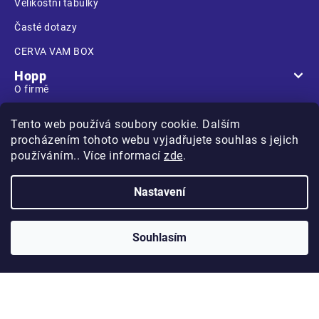
Velikostní tabulky
Časté dotazy
CERVA VAM BOX
Hopp
O firmě
Prodejna
Tento web používá soubory cookie. Dalším
Kontakt
procházením tohoto webu vyjadřujete souhlas s jejich
používáním.. Více informací
zde
.
Nastavení
Na Kasárnách
396 01 Humpolec
Souhlasím
Copyright 2026
Hopp.cz
. Všechna práva vyhrazena.
Vytvořilo
na platformě
Shoptet