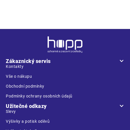
i
s
spolehněte
u
Z
á
p
a
Zákaznický servis
t
Kontakty
í
Vše o nákupu
Obchodní podmínky
Podmínky ochrany osobních údajů
Užitečné odkazy
Slevy
Výšivky a potisk oděvů