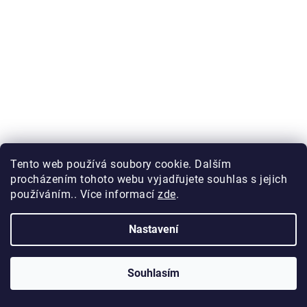
City Tričko dámské
Tento web používá soubory cookie. Dalším
Skladem
procházením tohoto webu vyjadřujete souhlas s jejich
používáním.. Více informací
zde
.
od 115,35 Kč bez DPH
139,57 Kč
od
Nastavení
Souhlasím