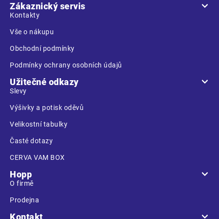
a
Zákaznický servis
t
Kontakty
í
Vše o nákupu
Obchodní podmínky
Podmínky ochrany osobních údajů
Užitečné odkazy
Slevy
Výšivky a potisk oděvů
Velikostní tabulky
Časté dotazy
CERVA VAM BOX
Hopp
O firmě
Prodejna
Kontakt