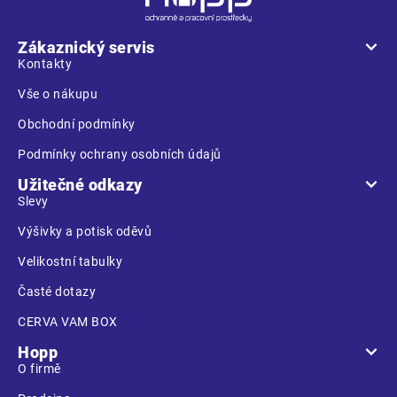
á
p
a
Zákaznický servis
t
Kontakty
í
Vše o nákupu
Obchodní podmínky
Podmínky ochrany osobních údajů
Užitečné odkazy
Slevy
Výšivky a potisk oděvů
Velikostní tabulky
Časté dotazy
CERVA VAM BOX
Hopp
O firmě