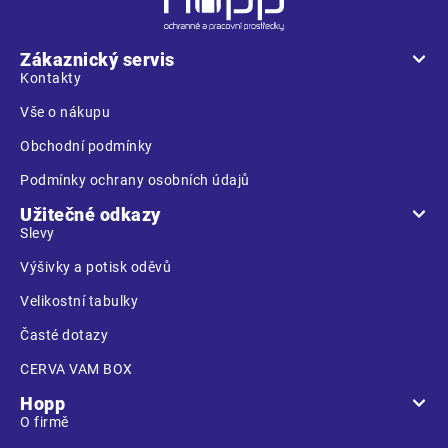
á
p
a
Zákaznický servis
t
Kontakty
í
Vše o nákupu
Obchodní podmínky
Podmínky ochrany osobních údajů
Užitečné odkazy
Slevy
Výšivky a potisk oděvů
Velikostní tabulky
Časté dotazy
CERVA VAM BOX
Hopp
O firmě