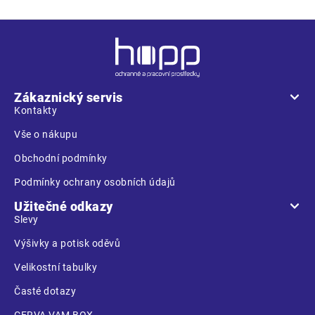
Z
á
p
a
Zákaznický servis
t
Kontakty
í
Vše o nákupu
Obchodní podmínky
Podmínky ochrany osobních údajů
Užitečné odkazy
Slevy
Výšivky a potisk oděvů
Velikostní tabulky
Časté dotazy
CERVA VAM BOX