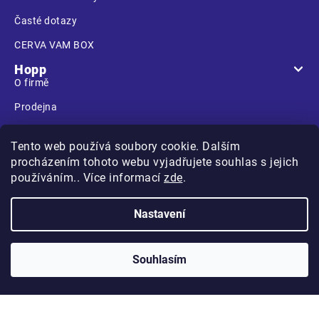
Časté dotazy
CERVA VAM BOX
Hopp
O firmě
Prodejna
Kontakt
Tento web používá soubory cookie. Dalším
procházením tohoto webu vyjadřujete souhlas s jejich
používáním.. Více informací
zde
.
Na Kasárnách
Nastavení
396 01 Humpolec
Souhlasím
Copyright 2026
Hopp.cz
. Všechna práva vyhrazena.
Vytvořilo
na platformě
Shoptet