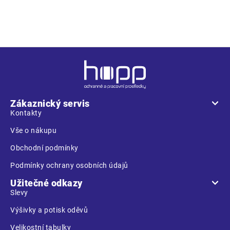
s
spolehněte
u
Z
á
p
a
Zákaznický servis
t
Kontakty
í
Vše o nákupu
Obchodní podmínky
Podmínky ochrany osobních údajů
Užitečné odkazy
Slevy
Výšivky a potisk oděvů
Velikostní tabulky