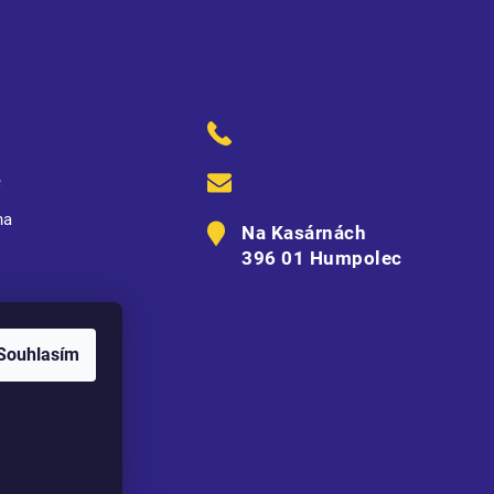
ě
na
Na Kasárnách
396 01 Humpolec
Souhlasím