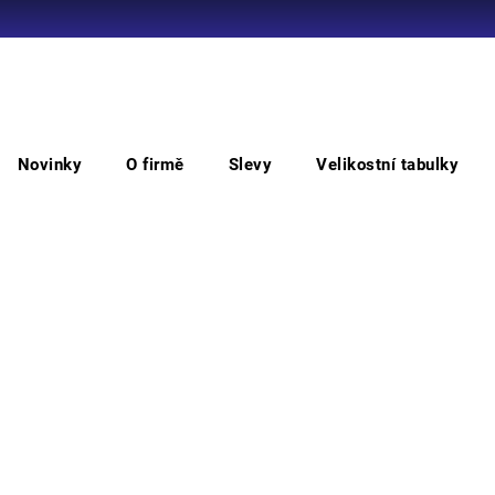
Co potřebujete najít?
Novinky
O firmě
Slevy
Velikostní tabulky
HLEDAT
oděvů
STANMORE
STANMORE tričko
ST
Doporučujeme
• kva
průkr
Barv