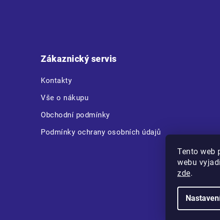
Z
á
p
a
t
Zákaznický servis
í
Kontakty
Vše o nákupu
Obchodní podmínky
Podmínky ochrany osobních údajů
Tento web 
webu vyjadř
zde
.
Nastaven