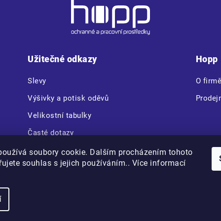
Užitečné odkazy
Hopp
Slevy
O firm
Výšivky a potisk oděvů
Prodej
Velikostní tabulky
Časté dotazy
CERVA VAM BOX
používá soubory cookie. Dalším procházením tohoto
ujete souhlas s jejich používáním.. Více informací
Copyright 2026
Hopp.cz
. Všechna práva vyhrazena.
í
Vytvořilo
na platformě
Shoptet