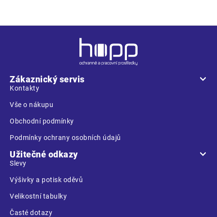
Z
á
p
a
Zákaznický servis
t
Kontakty
í
Vše o nákupu
Obchodní podmínky
Podmínky ochrany osobních údajů
Užitečné odkazy
Slevy
Výšivky a potisk oděvů
Velikostní tabulky
Časté dotazy