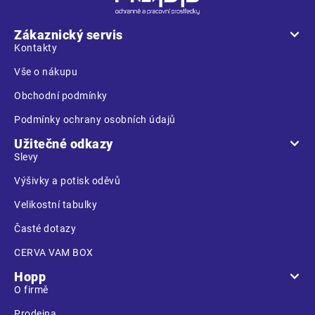
p
a
Zákaznický servis
t
Kontakty
í
Vše o nákupu
Obchodní podmínky
Podmínky ochrany osobních údajů
Užitečné odkazy
Slevy
Výšivky a potisk oděvů
Velikostní tabulky
Časté dotazy
CERVA VAM BOX
Hopp
O firmě
Prodejna